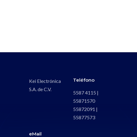
Teléfono
Kei Electrónica
S.A. de C.V.
5587 4115 |
55871570
55872091 |
55877573
eMail