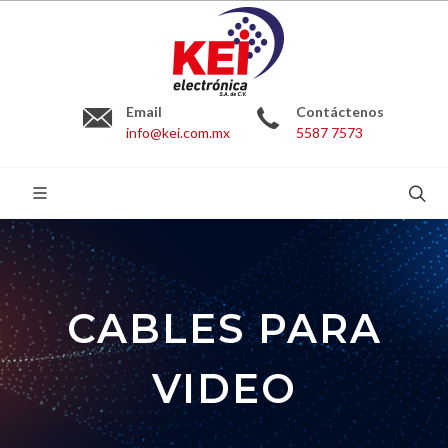
Email
Contáctenos
info@kei.com.mx
5587 7573
BUSCAR:
CABLES PARA
VIDEO