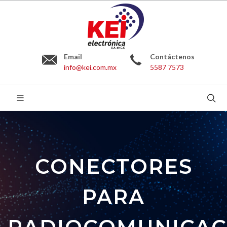
Email
Contáctenos
info@kei.com.mx
5587 7573
BUSCAR:
CONECTORES
PARA