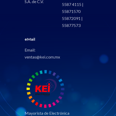
S.A. de C.V.
5587 4115 |
55871570
55872091 |
55877573
eMail
Email:
ventas@kei.com.mx
Mayorista de Electrónica