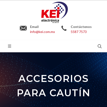
Email
Contáctenos
info@kei.com.mx
5587 7573
BUSCAR:
ACCESORIOS
PARA CAUTÍN