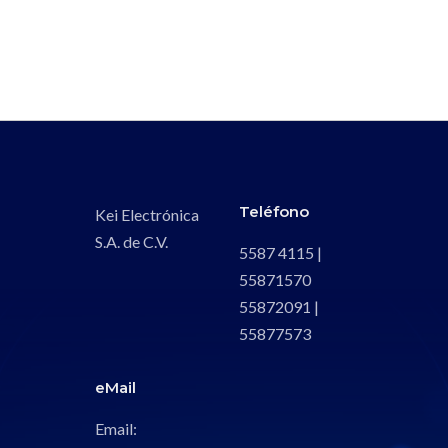
Teléfono
Kei Electrónica
S.A. de C.V.
5587 4115 |
55871570
55872091 |
55877573
eMail
Email: