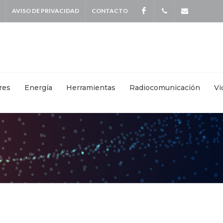
AVISO DE PRIVACIDAD
CONTACTO
Facebook
+
info@kei
5587
4115
|
res
Energía
Herramientas
Radiocomunicación
Vi
+
55871570