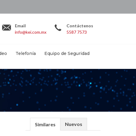
.com.mx
Email
Contáctenos
info@kei.com.mx
5587 7573
deo
Telefonía
Equipo de Seguridad
Nuevos
Similares