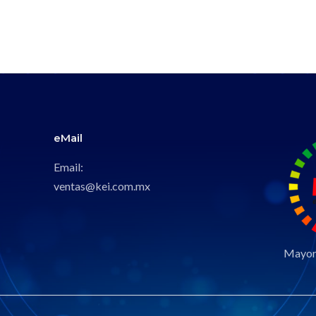
eMail
Email:
ventas@kei.com.mx
Mayori