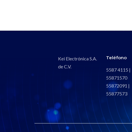
Teléfono
Kei Electrónica S.A.
de C.V.
5587 4115 |
55871570
55872091 |
55877573