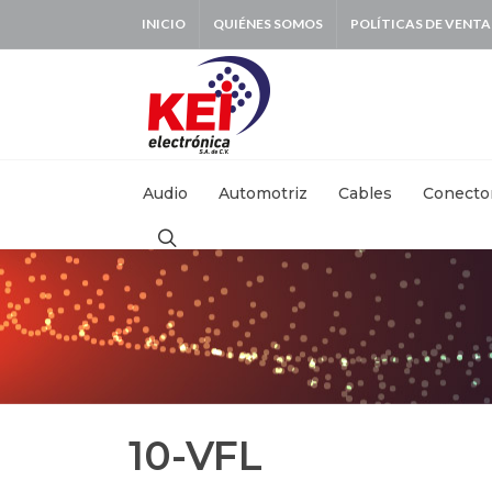
INICIO
QUIÉNES SOMOS
POLÍTICAS DE VENTA
BUSCAR:
Audio
Automotriz
Cables
Conecto
10-VFL