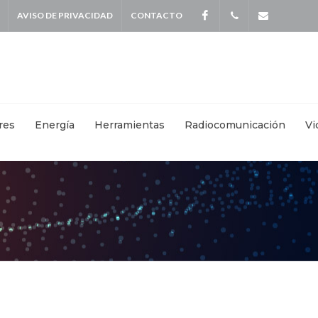
AVISO DE PRIVACIDAD
CONTACTO
Facebook
+
info@kei
5587
4115
|
res
Energía
Herramientas
Radiocomunicación
Vi
+
55871570