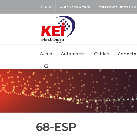
INICIO
QUIÉNES SOMOS
POLÍTICAS DE VENTA
BUSCAR:
Audio
Automotriz
Cables
Conecto
68-ESP