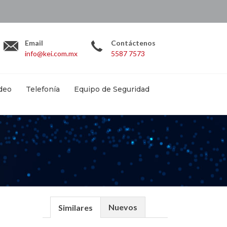
.com.mx
Email
Contáctenos
info@kei.com.mx
5587 7573
deo
Telefonía
Equipo de Seguridad
Nuevos
Similares