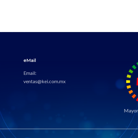
eMail
Email:
ventas@kei.com.mx
Mayori