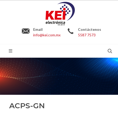
Email
Contáctenos
info@kei.com.mx
5587 7573
BUSCAR:
ACPS-GN