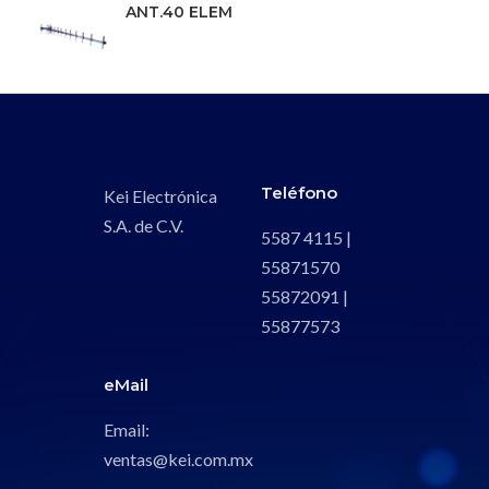
ANT.40 ELEM
Teléfono
Kei Electrónica
S.A. de C.V.
5587 4115 |
55871570
55872091 |
55877573
eMail
Email:
ventas@kei.com.mx