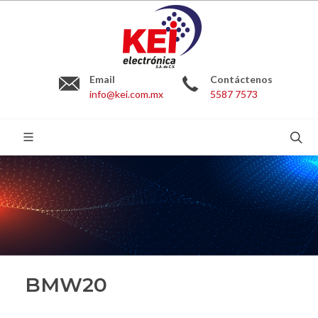
Email
Contáctenos
info@kei.com.mx
5587 7573
BUSCAR:
BMW20