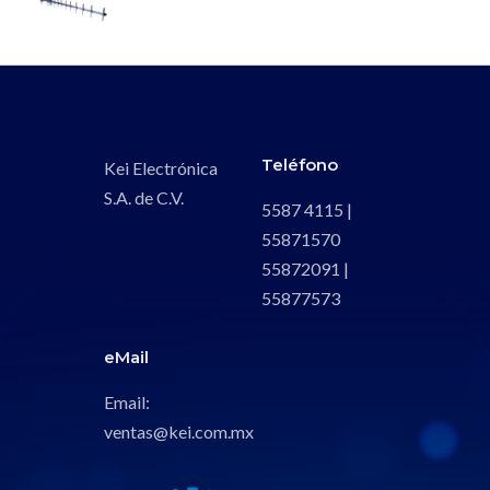
Teléfono
Kei Electrónica
S.A. de C.V.
5587 4115 |
55871570
55872091 |
55877573
eMail
Email:
ventas@kei.com.mx