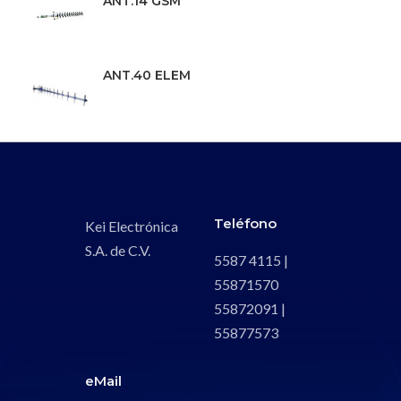
ANT.14 GSM
ANT.40 ELEM
Teléfono
Kei Electrónica
S.A. de C.V.
5587 4115 |
55871570
55872091 |
55877573
eMail