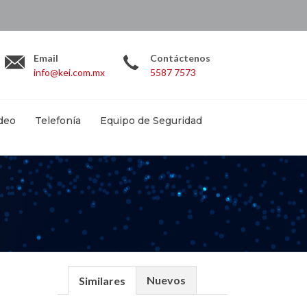
.com.mx
Email
Contáctenos
info@kei.com.mx
5587 7573
deo
Telefonía
Equipo de Seguridad
Nuevos
Similares