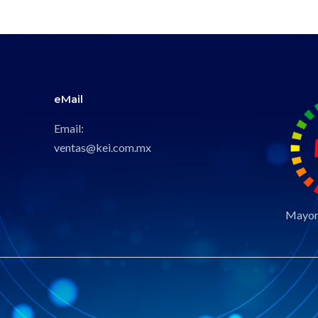
eMail
Email:
ventas@kei.com.mx
Mayori