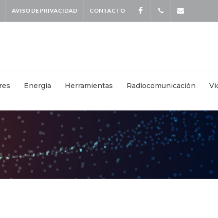
AVISO DE PRIVACIDAD
CONTACTO
Facebook
+
info@kei
5587
4115
|
res
Energía
Herramientas
Radiocomunicación
Vi
+
55871570