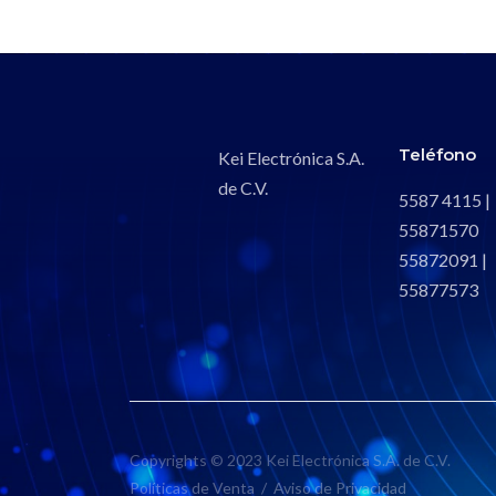
Teléfono
Kei Electrónica S.A.
de C.V.
5587 4115 |
55871570
55872091 |
55877573
Copyrights © 2023 Kei Electrónica S.A. de C.V.
Políticas de Venta
/
Aviso de Privacidad