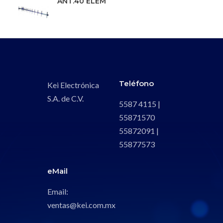
ANT.40 ELEM
Teléfono
Kei Electrónica
S.A. de C.V.
5587 4115 |
55871570
55872091 |
55877573
eMail
Email:
ventas@kei.com.mx