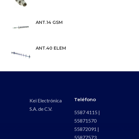
ANT.14 GSM
ANT.40 ELEM
Teléfono
Kei Electrónica
S.A. de C.V.
5587 4115 |
55871570
55872091 |
55877573