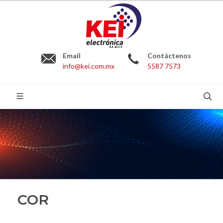
Email
Contáctenos
info@kei.com.mx
5587 7573
BUSCAR:
COR