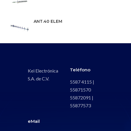
ANT.40 ELEM
Teléfono
Kei Electrónica
S.A. de C.V.
5587 4115 |
55871570
55872091 |
55877573
eMail