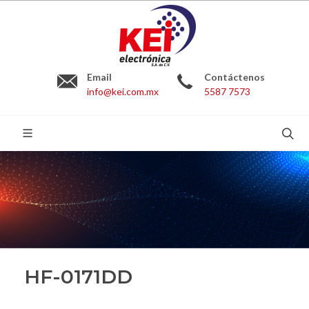
Email
Contáctenos
info@kei.com.mx
5587 7573
BUSCAR:
HF-0171DD