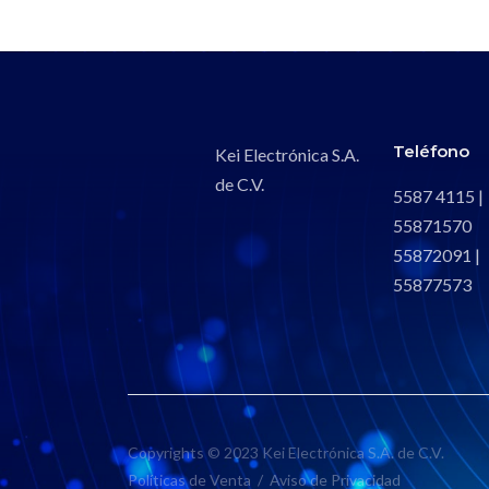
Teléfono
Kei Electrónica S.A.
de C.V.
5587 4115 |
55871570
55872091 |
55877573
Copyrights © 2023 Kei Electrónica S.A. de C.V.
Políticas de Venta
/
Aviso de Privacidad