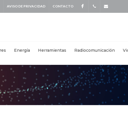
AVISO DE PRIVACIDAD
CONTACTO
Facebook
+
info@kei
5587
4115
|
res
Energía
Herramientas
Radiocomunicación
Vi
+
55871570