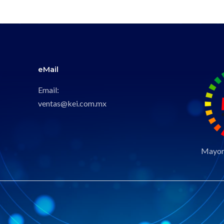
eMail
Email:
ventas@kei.com.mx
Mayori