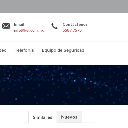
.com.mx
Email
Contáctenos
info@kei.com.mx
5587 7573
deo
Telefonía
Equipo de Seguridad
Nuevos
Similares