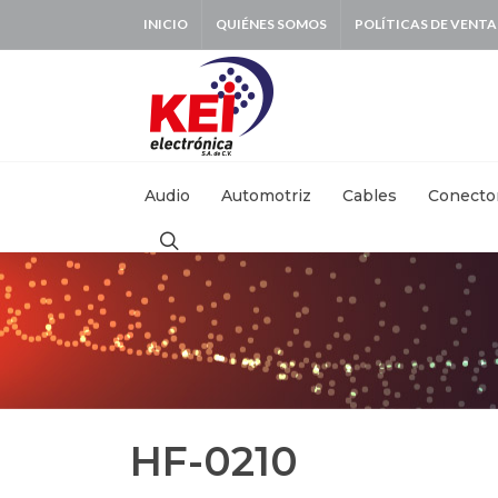
INICIO
QUIÉNES SOMOS
POLÍTICAS DE VENTA
BUSCAR:
Audio
Automotriz
Cables
Conecto
HF-0210