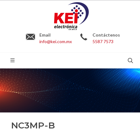
Email
Contáctenos
info@kei.com.mx
5587 7573
BUSCAR:
NC3MP-B