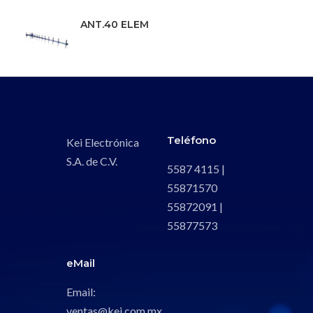
ANT.40 ELEM
Teléfono
Kei Electrónica
S.A. de C.V.
5587 4115 |
55871570
55872091 |
55877573
eMail
Email:
ventas@kei.com.mx