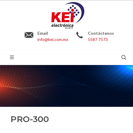
Email
Contáctenos
info@kei.com.mx
5587 7573
BUSCAR:
PRO-300