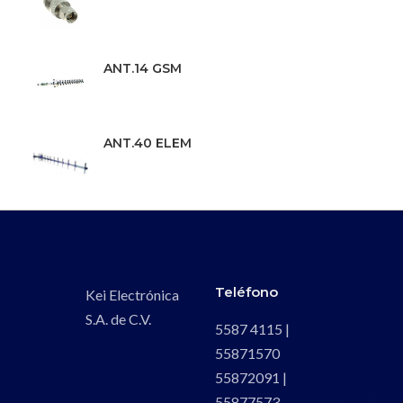
ANT.14 GSM
ANT.40 ELEM
Teléfono
Kei Electrónica
S.A. de C.V.
5587 4115 |
55871570
55872091 |
55877573