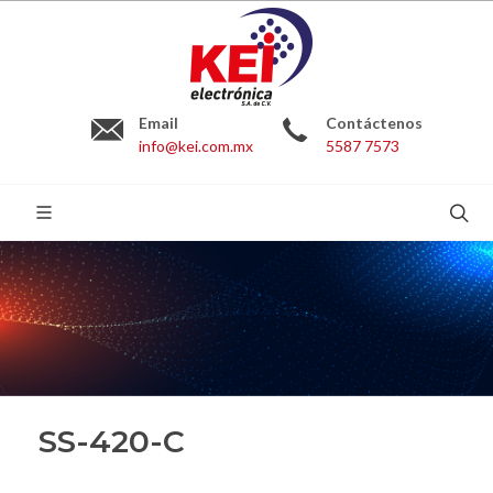
Email
Contáctenos
info@kei.com.mx
5587 7573
BUSCAR:
SS-420-C