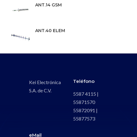
ANT.14 GSM
ANT.40 ELEM
Teléfono
Kei Electrónica
S.A. de C.V.
5587 4115 |
55871570
55872091 |
55877573
eMail