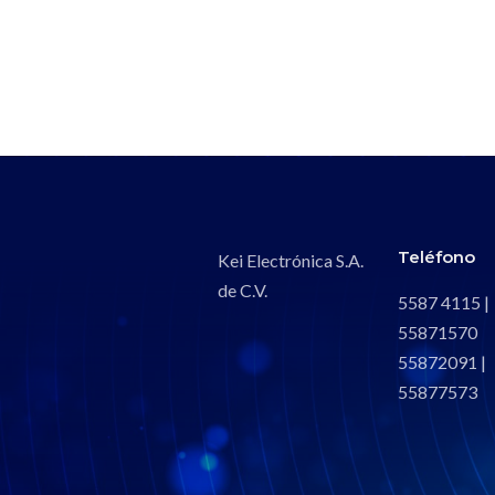
Teléfono
Kei Electrónica S.A.
de C.V.
5587 4115 |
55871570
55872091 |
55877573