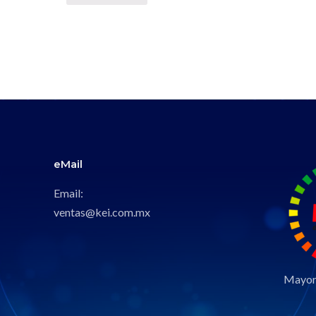
eMail
Email:
ventas@kei.com.mx
Mayori