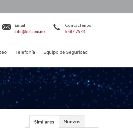
.com.mx
Email
Contáctenos
info@kei.com.mx
5587 7573
deo
Telefonía
Equipo de Seguridad
Nuevos
Similares