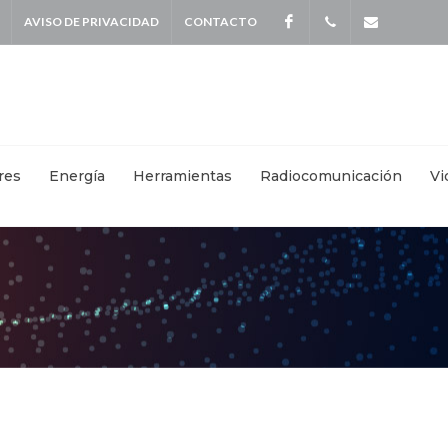
AVISO DE PRIVACIDAD
CONTACTO
Facebook
+
info@kei
5587
4115
|
res
Energía
Herramientas
Radiocomunicación
Vi
+
55871570