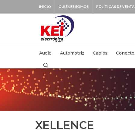
INICIO
QUIÉNES SOMOS
POLÍTICAS DE VENTA
BUSCAR:
Audio
Automotriz
Cables
Conecto
XELLENCE