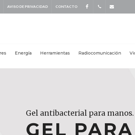
AVISO DE PRIVACIDAD
CONTACTO
Facebook
+
info@kei
5587
4115
|
res
Energía
Herramientas
Radiocomunicación
Vi
+
55871570
Gel antibacterial para manos.
Gel antibacterial para manos.
Gel antibacterial para manos.
GEL PAR
GEL PAR
GEL PAR