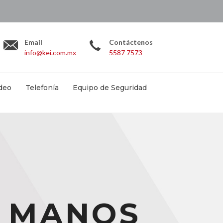
.com.mx
Email
Contáctenos
info@kei.com.mx
5587 7573
deo
Telefonía
Equipo de Seguridad
A MANOS
A MANOS
A MANOS