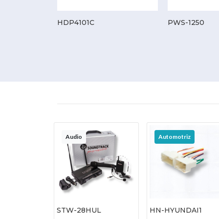
HDP4101C
PWS-1250
Audio
Automotriz
STW-28HUL
HN-HYUNDAI1