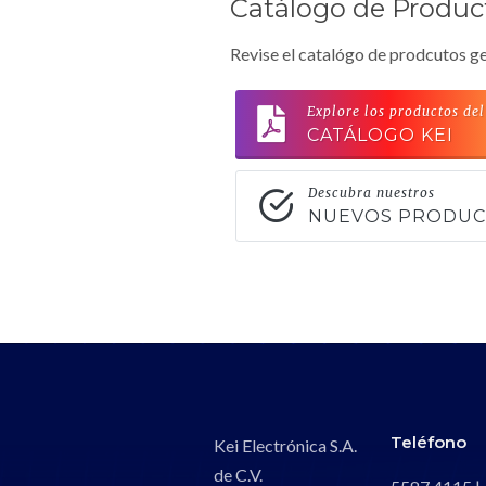
Catálogo de Produc
Revise el catalógo de prodcutos ge
Explore los productos del
CATÁLOGO KEI
Descubra nuestros
NUEVOS PRODU
Teléfono
Kei Electrónica S.A.
de C.V.