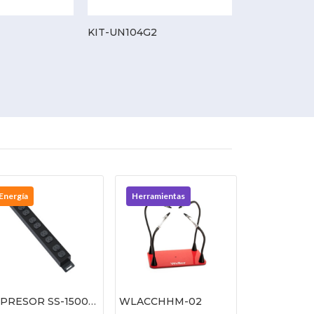
KIT-UN104G2
XVR-116G2
Energía
Herramientas
PRESOR SS-15008
WLACCHHM-02