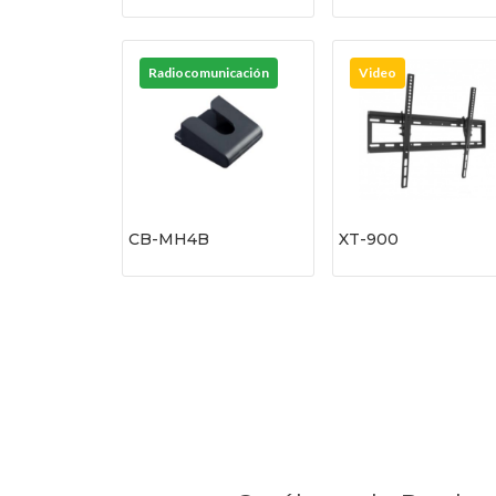
Radiocomunicación
Video
CB-MH4B
XT-900