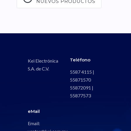
NUEVOS PRODUCTOS
Teléfono
Kei Electrónica
S.A. de C.V.
5587 4115 |
55871570
55872091 |
55877573
eMail
Email: