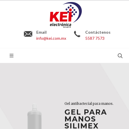
Email
Contáctenos
info@kei.com.mx
5587 7573
BUSCAR:
Gel antibacterial para manos.
Gel antibacterial para manos.
Gel antibacterial para manos.
GEL PARA
GEL PARA
GEL PARA
MANOS
MANOS
MANOS
SILIMEX
SILIMEX
SILIMEX