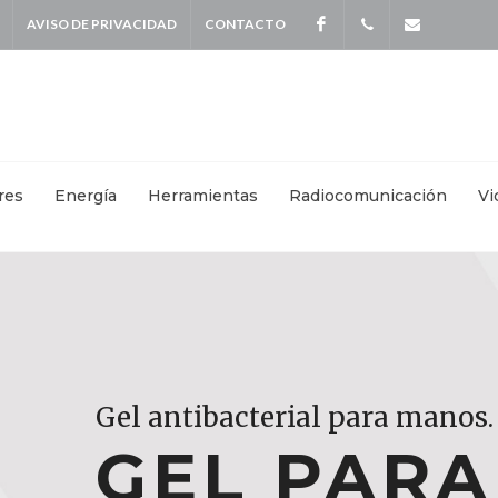
AVISO DE PRIVACIDAD
CONTACTO
Facebook
+
info@kei
5587
4115
|
res
Energía
Herramientas
Radiocomunicación
Vi
+
55871570
Gel antibacterial para manos.
Gel antibacterial para manos.
Gel antibacterial para manos.
GEL PAR
GEL PAR
GEL PAR