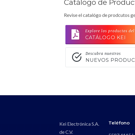
Catálogo de Produc
Revise el catalógo de prodcutos ge
Explore los productos del
CATÁLOGO KEI
Descubra nuestros
NUEVOS PRODU
Teléfono
Kei Electrónica S.A.
de C.V.