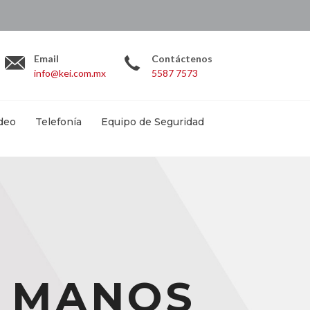
.com.mx
Email
Contáctenos
info@kei.com.mx
5587 7573
deo
Telefonía
Equipo de Seguridad
A MANOS
A MANOS
A MANOS