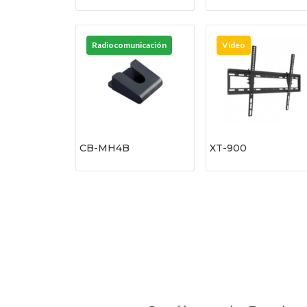
Radiocomunicación
Video
CB-MH4B
XT-900