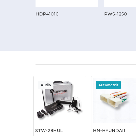
HDP4101C
PWS-1250
Audio
Automotriz
STW-28HUL
HN-HYUNDAI1