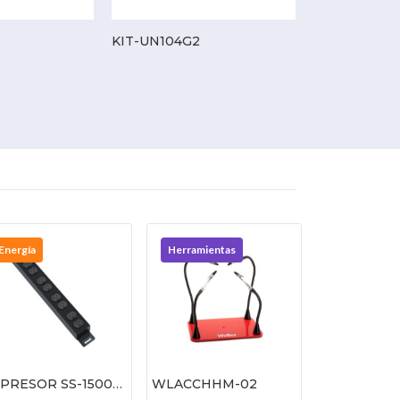
KIT-UN104G2
XVR-116G2
Energía
Herramientas
PRESOR SS-15008
WLACCHHM-02