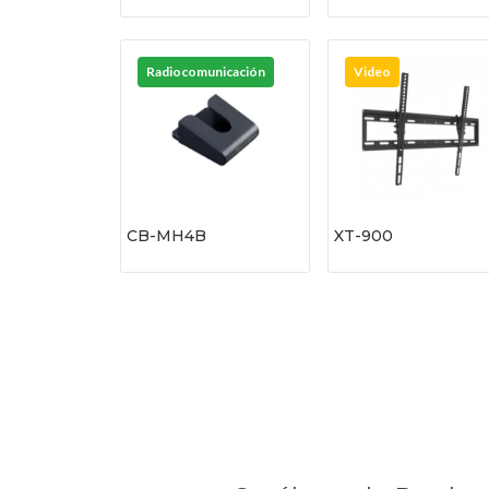
Radiocomunicación
Video
CB-MH4B
XT-900