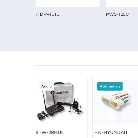
HDP4101C
PWS-1250
Audio
Automotriz
STW-28HUL
HN-HYUNDAI1