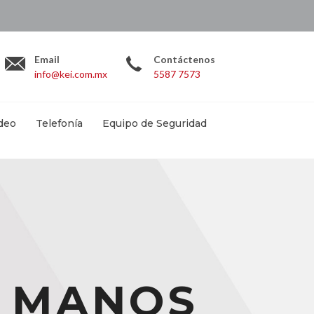
.com.mx
Email
Contáctenos
info@kei.com.mx
5587 7573
deo
Telefonía
Equipo de Seguridad
A MANOS
A MANOS
A MANOS