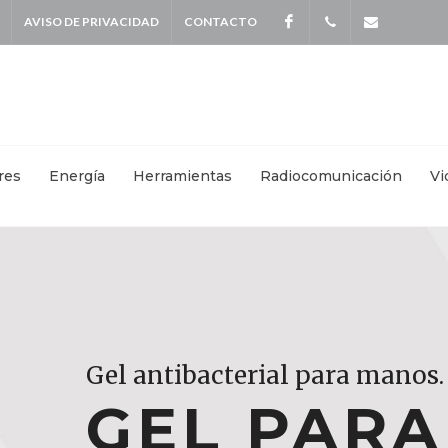
AVISO DE PRIVACIDAD
CONTACTO
Facebook
+
info@kei
5587
4115
|
res
Energía
Herramientas
Radiocomunicación
Vi
+
55871570
Gel antibacterial para manos.
Gel antibacterial para manos.
Gel antibacterial para manos.
GEL PAR
GEL PAR
GEL PAR