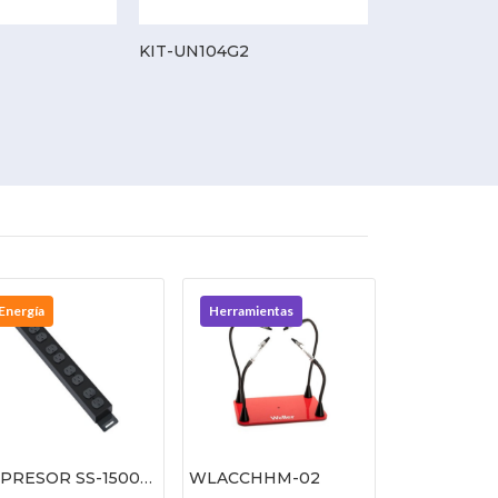
KIT-UN104G2
XVR-116G2
Energía
Herramientas
PRESOR SS-15008
WLACCHHM-02