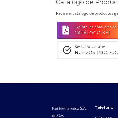
Catálogo de Produc
Revise el catalógo de prodcutos ge
Explore los productos del
CATÁLOGO KEI
Descubra nuestros
NUEVOS PRODU
Teléfono
Kei Electrónica S.A.
de C.V.