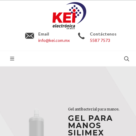
Email
Contáctenos
info@kei.com.mx
5587 7573
BUSCAR:
Gel antibacterial para manos.
Gel antibacterial para manos.
Gel antibacterial para manos.
GEL PARA
GEL PARA
GEL PARA
MANOS
MANOS
MANOS
SILIMEX
SILIMEX
SILIMEX