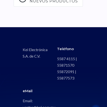
NUEVOS PRODUCTOS
Teléfono
Kei Electrónica
S.A. de C.V.
5587 4115 |
55871570
55872091 |
55877573
eMail
Email: