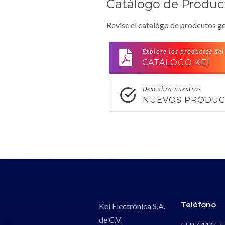
Catálogo de Produc
Revise el catalógo de prodcutos ge
Explore los productos del
CATÁLOGO KEI
Descubra nuestros
NUEVOS PRODU
Teléfono
Kei Electrónica S.A.
de C.V.