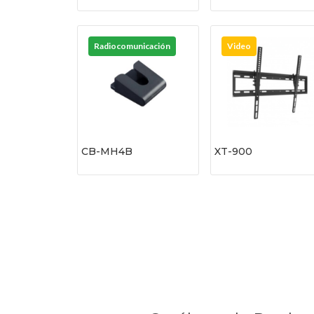
Radiocomunicación
Video
CB-MH4B
XT-900