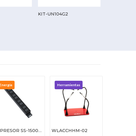
KIT-UN104G2
XVR-116G2
Energía
Herramientas
PRESOR SS-15008
WLACCHHM-02