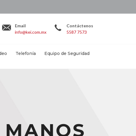
.com.mx
Email
Contáctenos
info@kei.com.mx
5587 7573
deo
Telefonía
Equipo de Seguridad
A MANOS
A MANOS
A MANOS