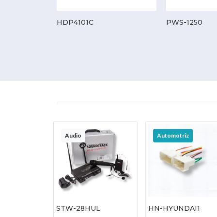
HDP4101C
PWS-1250
Audio
Automotriz
STW-28HUL
HN-HYUNDAI1