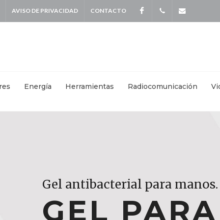
AVISO DE PRIVACIDAD
CONTACTO
Facebook
+
info@kei
5587
4115
|
res
Energía
Herramientas
Radiocomunicación
Vi
+
55871570
Gel antibacterial para manos.
Gel antibacterial para manos.
Gel antibacterial para manos.
GEL PAR
GEL PAR
GEL PAR