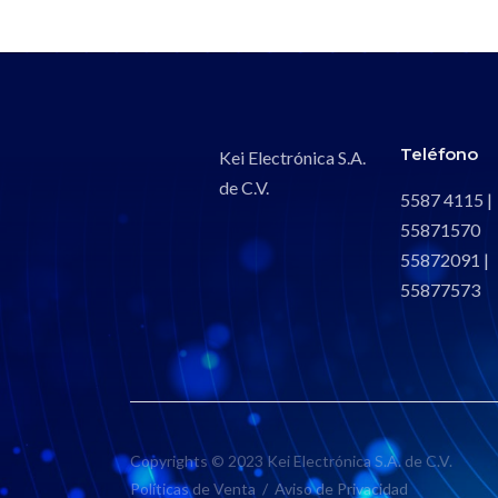
Teléfono
Kei Electrónica S.A.
de C.V.
5587 4115 |
55871570
55872091 |
55877573
Copyrights © 2023 Kei Electrónica S.A. de C.V.
Políticas de Venta
/
Aviso de Privacidad