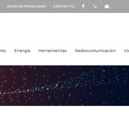
AVISO DE PRIVACIDAD
CONTACTO
Facebook
+
info@kei
5587
4115
|
res
Energía
Herramientas
Radiocomunicación
Vi
+
55871570