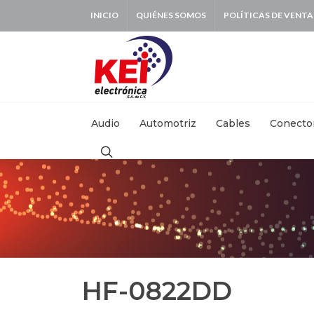
INICIO
QUIÉNES SOMOS
POLÍTICAS DE VENTA
BUSCAR:
Audio
Automotriz
Cables
Conecto
HF-0822DD