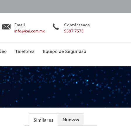
.com.mx
Email
Contáctenos
info@kei.com.mx
5587 7573
deo
Telefonía
Equipo de Seguridad
Nuevos
Similares