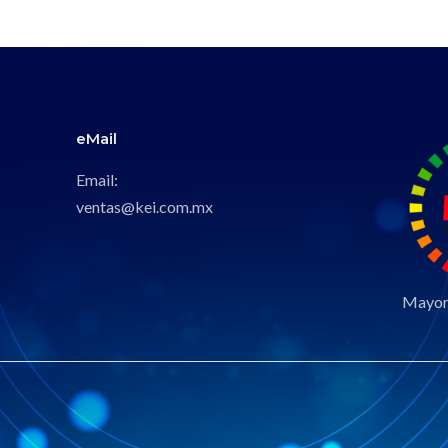
eMail
Email:
ventas@kei.com.mx
Mayori